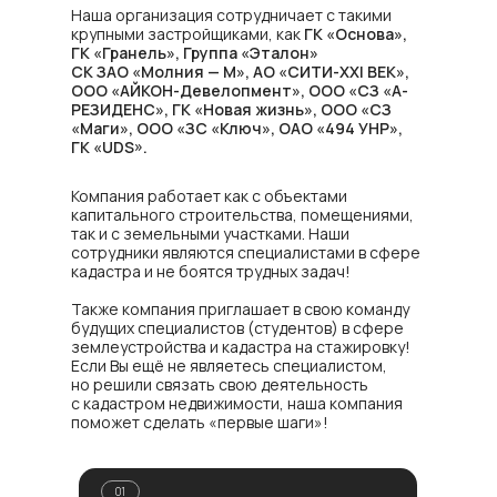
Наша организация сотрудничает с такими
крупными застройщиками, как
ГК «Основа»,
ГК «Гранель», Группа «Эталон»
СК ЗАО «Молния — М», АО «СИТИ-XXI ВЕК»,
ООО «АЙКОН-Девелопмент», ООО «СЗ «А-
РЕЗИДЕНС», ГК «Новая жизнь», ООО «СЗ
«Маги», ООО «ЗС «Ключ», ОАО «494 УНР»,
ГК «UDS».
Компания работает как с объектами
капитального строительства, помещениями,
так и с земельными участками. Наши
сотрудники являются специалистами в сфере
кадастра и не боятся трудных задач!
Также компания приглашает в свою команду
будущих специалистов (студентов) в сфере
землеустройства и кадастра на стажировку!
Если Вы ещё не являетесь специалистом,
но решили связать свою деятельность
с кадастром недвижимости, наша компания
поможет сделать «первые шаги»!
01