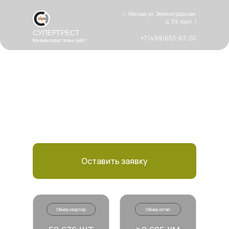
г. Москва ул. Зеленоградская,
д. 39, корп. 1
СУПЕРТРЕСТ
+7(499)653-83-20
Все виды кадастровых работ
Все виды кадастровых работ в
Москве и Московской области
Оставить заявку для получения
бесплатной консультации по земельно-
кадастровым работам
Оставить заявку
Обмер квартир:
Обмер сетей: