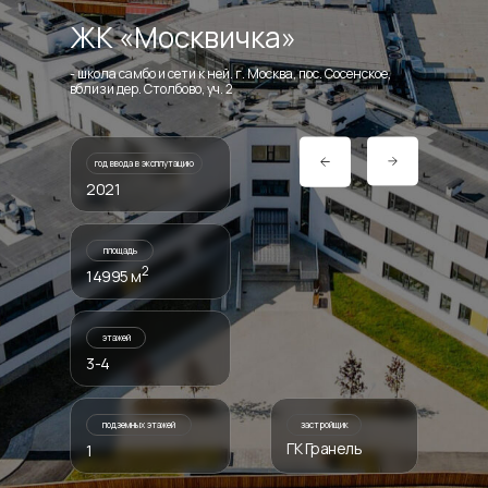
ЖК «Москвичка»
- школа самбо и сети к ней. г. Москва, пос. Сосенское,
вблизи дер. Столбово, уч. 2
год ввода в эксплутацию
2021
площадь
2
14995 м
этажей
3-4
подземных этажей
застройщик
ГК Гранель
1